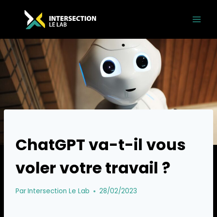
Skip
to
content
EDUCATION / SOCIÉTÉ
ChatGPT va-t-il vous
voler votre travail ?
Par
Intersection Le Lab
28/02/2023