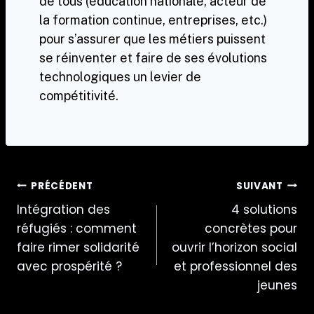
de tous (éducation nationale, acteur de
la formation continue, entreprises, etc.)
pour s’assurer que les métiers puissent
se réinventer et faire de ses évolutions
technologiques un levier de
compétitivité.
Navigation
PRÉCÉDENT
SUIVANT
Intégration des
4 solutions
de
réfugiés : comment
concrètes pour
l’article
faire rimer solidarité
ouvrir l’horizon social
avec prospérité ?
et professionnel des
jeunes