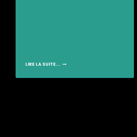
vos partenaires de
financer votre
changement
d’échelle ?
COMMENT
LIRE LA SUITE...
CONVAINCRE
VOS
PARTENAIRES
DE
FINANCER
VOTRE
CHANGEMENT
D’ÉCHELLE ?